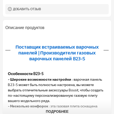
ПГ/СУГ
Тип газа
OEM/ODM
Принятие
ДОБАВИТЬ ОТЗЫВ
100
Минимальное количество
заказа
Описание продуктов
Поставщик встраиваемых варочных
панелей | Производители газовых
варочных панелей B23-S
Особенности B23-S
- Широкие возможности настройки
: варочная панель
B23-S может быть полностью настроена, вы можете
выбрать отличительные аксессуары Bousit, чтобы создать
по-настоящему персонализированную газовую плиту
вашего модельного ряда.
- Несколько конфорок
: эта газовая плита оснащена
четырьмя высокоэффективными конфорками,
ПОДРОБНЕЕ