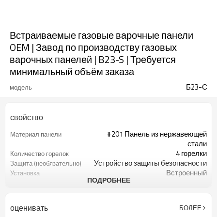
Встраиваемые газовые варочные панели
OEM | Завод по производству газовых
варочных панелей | B23-S | Требуется
минимальный объём заказа
Б23-С
модель
свойство
#201 Панель из нержавеющей
Материал панели
стали
4 горелки
Количество горелок
Устройство защиты безопасности
Защита (необязательно)
Встроенный
Установка
ПОДРОБНЕЕ
Переменный ток (110～130
Напряжение
В/220~240 В) или постоянный ток
(опционально)
(1,5 В)
оценивать
БОЛЕЕ
Чугун
Поддержка сковороды