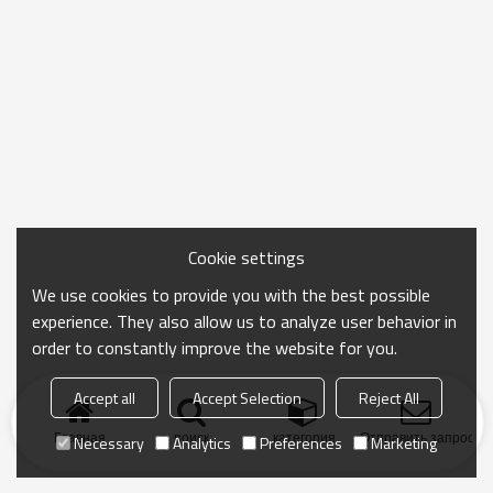
Cookie settings
We use cookies to provide you with the best possible
experience. They also allow us to analyze user behavior in
order to constantly improve the website for you.
Accept all
Accept Selection
Reject All
Главная
поиск
категория
Отправить запрос
Necessary
Analytics
Preferences
Marketing