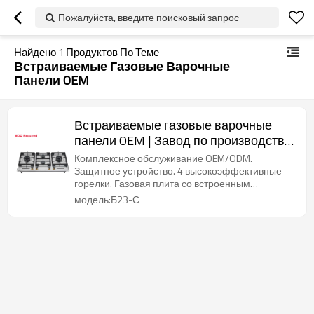
Пожалуйста, введите поисковый запрос
Найдено
1
Продуктов По Теме
Встраиваемые Газовые Варочные
Панели OEM
Встраиваемые газовые варочные
панели OEM | Завод по производству
газовых варочных панелей | B23-S |
Комплексное обслуживание OEM/ODM.
Требуется минимальный объём
Защитное устройство. 4 высокоэффективные
горелки. Газовая плита со встроенным
заказа
таймером.
модель:Б23-С